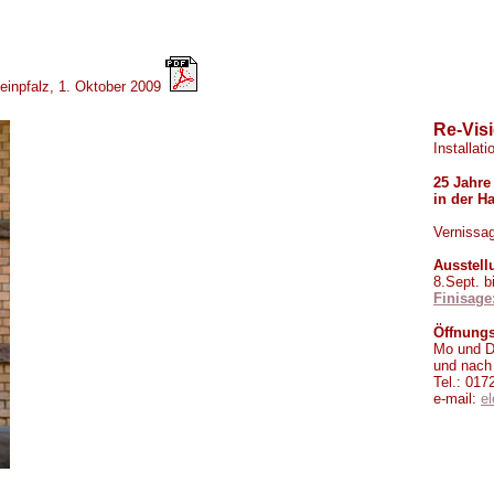
einpfalz, 1. Oktober 2009
Re-Vis
Installati
25 Jahre
in der H
Vernissag
Ausstell
8.Sept. b
Finisage
Öffnungs
Mo und Di
und nach 
Tel.: 017
e-mail:
e