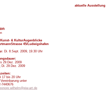
aktuelle Ausstellung
ion
on
 Kunst- & KulturAugenblicke
artmannStrasse 45/Ludwigshafen
e: Di. 8.Sept. 2009, 19.30 Uhr
ungsdauer:
is 29.Dez. 2009
:
Di. 29.Dez. 2009
zeiten:
 17 bis 20 Uhr
Vereinbarung unter
2-7440676
leonore.wilhelm@ejw-art.de